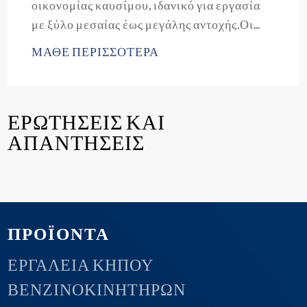
οικονομίας καυσίμου, ιδανικό για εργασία
με ξύλο μεσαίας έως μεγάλης αντοχής.Οι
εργονομικά βελτιωμένες λαβές μειώνουν
ΜΑΘΕ ΠΕΡΙΣΣΟΤΕΡΑ
την κούραση των χρηστών.Και το προηγμένο
σύστημα φλερτ αέρα προσφέρει τα οφέλη της
μειωμένης συντήρησης και της αξιόπιστης
ΕΡΩΤΗΣΕΙΣ ΚΑΙ
απόδοσης.
ΑΠΑΝΤΗΣΕΙΣ
ΠΡΟΪΟΝΤΑ
ΕΡΓΑΛΕΊΑ ΚΉΠΟΥ
ΒΕΝΖΙΝΟΚΙΝΗΤΉΡΩΝ