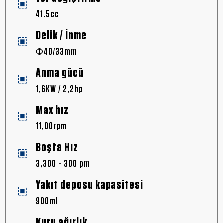
41.5cc
Delik / İnme
Φ40/33mm
Anma gücü
1,6KW / 2,2hp
Max hız
11,00rpm
Boşta Hız
3,300 - 300 pm
Yakıt deposu kapasitesi
900ml
Kuru ağırlık