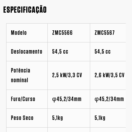
ESPECIFICAÇÃO
Modelo
ZMC5566
ZMC5567
Deslocamento
54,5 cc
54,5 cc
Potência
2,5 kW/3,3 CV
2,6 kW/3,5 CV
nominal
Furo/Curso
φ45,2/34mm
φ45,2/34mm
Peso Seco
5,1kg
5,1kg