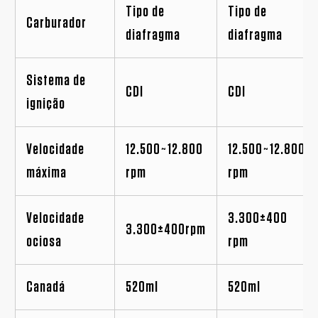
Tipo de
Tipo de
Carburador
diafragma
diafragma
Sistema de
CDI
CDI
ignição
Velocidade
12.500~12.800
12.500~12.800
máxima
rpm
rpm
Velocidade
3.300±400
3.300±400rpm
ociosa
rpm
Canadá
520ml
520ml