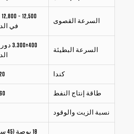
500
السرعة القصوى
في الد
3.300±400
السرعة البطيئة
الد
كندا
520 
طاقة إنتاج النفط
260 
نسبة الزيت والوقود