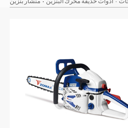
ات
أدوات حديقة محرك البنزين
منشار بنزين