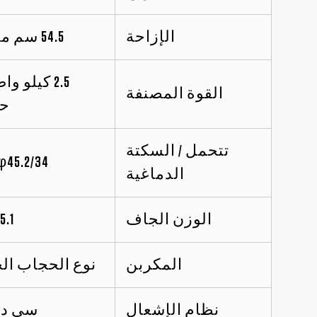
الإزاحة
54.5 سم مكعب
القوة المصنفة
ح
تتحمل / السكتة
φ45.2/34 ملم
الدماغية
الوزن الجاف
5.1 كجم
المكربن
نوع الحجاب ال
نظام الإشعال
سي دي