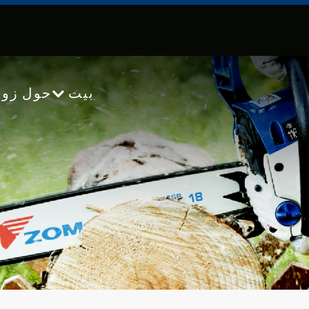
بيت
حول زو