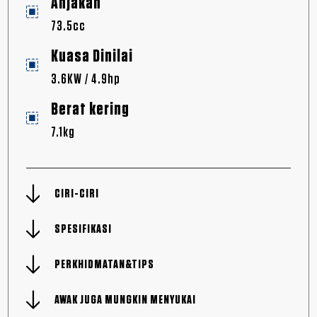
Anjakan
73.5cc
Kuasa Dinilai
3.6KW / 4.9hp
Berat kering
7.1kg
CIRI-CIRI
SPESIFIKASI
PERKHIDMATAN&TIPS
AWAK JUGA MUNGKIN MENYUKAI