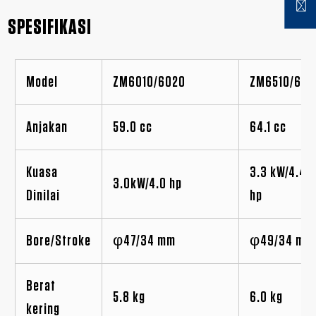
SPESIFIKASI
Model
ZM6010/6020
ZM6510/652
Anjakan
59.0 cc
64.1 cc
Kuasa
3.3 kW/4.4
3.0kW/4.0 hp
Dinilai
hp
Bore/Stroke
φ47/34 mm
φ49/34 mm
Berat
5.8 kg
6.0 kg
kering