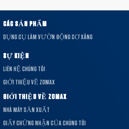
CÁC SẢN PHẨM
DỤNG CỤ LÀM VƯỜN ĐỘNG CƠ XĂNG
SỰ KIỆN
LIÊN HỆ CHÚNG TÔI
GIỚI THIỆU VỀ ZOMAX
GIỚI THIỆU VỀ ZOMAX
NHÀ MÁY SẢN XUẤT
GIẤY CHỨNG NHẬN CỦA CHÚNG TÔI