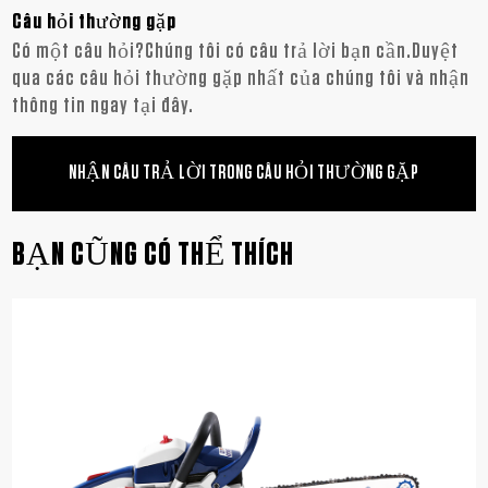
Câu hỏi thường gặp
Có một câu hỏi?Chúng tôi có câu trả lời bạn cần.Duyệt
qua các câu hỏi thường gặp nhất của chúng tôi và nhận
thông tin ngay tại đây.
NHẬN CÂU TRẢ LỜI TRONG CÂU HỎI THƯỜNG GẶP
BẠN CŨNG CÓ THỂ THÍCH