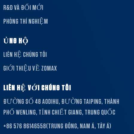
R&D VÀ ĐỔI MỚI
PHÒNG THÍ NGHIỆM
ỦNG HỘ
LIÊN HỆ CHÚNG TÔI
GIỚI THIỆU VỀ ZOMAX
LIÊN HỆ VỚI CHÚNG TÔI
ĐƯỜNG SỐ 48 AODIHU, ĐƯỜNG TAIPING, THÀNH
PHỐ WENLING, TỈNH CHIẾT GIANG, TRUNG QUỐC
+86 576 86146558(TRUNG ĐÔNG, NAM Á, TÂY Á)