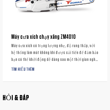
Máy cưa xích chạy xăng ZM4010
Máy cưa xích có trọng lượng nhẹ, độ rung thấp, với
hệ thống làm mát không khí được cải tiến để đảm bảo
bạn có thể khởi động dễ dàng sau một thời gian nghỉ
ngắn.Rất thích hợp cho việc tỉa cành, chặt củi hoặc
TÌM HIỂU THÊM
chặt cả cây nhỏ.
HỎI & ĐÁP