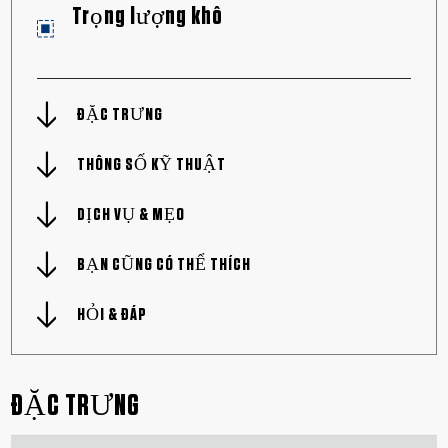
Trọng lượng khô
ĐẶC TRƯNG
THÔNG SỐ KỸ THUẬT
DỊCH VỤ & MẸO
BẠN CŨNG CÓ THỂ THÍCH
HỎI & ĐÁP
ĐẶC TRƯNG