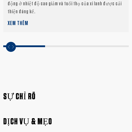
động ở nhiệt độ cao giảm và tuổi thọ của xi lanh được cải
thiện đáng kể.
XEM THÊM
SỰ CHỈ RÕ
DỊCH VỤ & MẸO